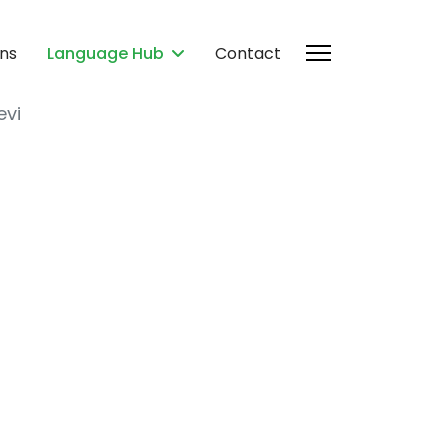
ons
Language Hub
Contact
evi