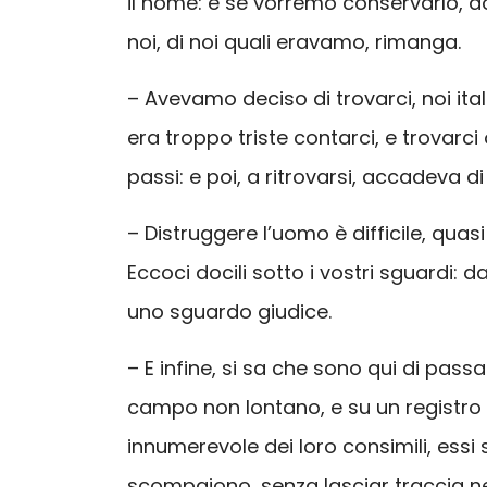
il nome: e se vorremo conservarlo, do
noi, di noi quali eravamo, rimanga.
– Avevamo deciso di trovarci, noi it
era troppo triste contarci, e trovarci 
passi: e poi, a ritrovarsi, accadeva d
– Distruggere l’uomo è difficile, quas
Eccoci docili sotto i vostri sguardi: d
uno sguardo giudice.
– E infine, si sa che sono qui di pas
campo non lontano, e su un registro 
innumerevole dei loro consimili, essi
scompaiono, senza lasciar traccia n