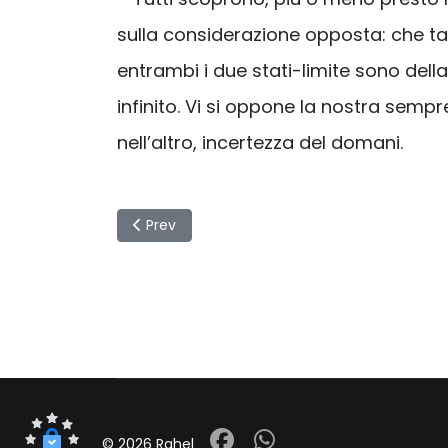
sulla considerazione opposta: che tal
entrambi i due stati-limite sono del
infinito. Vi si oppone la nostra semp
nell’altro, incertezza del domani.
Previous article: La storia conflitto fraterno.
Prev
© 2026 Rahel