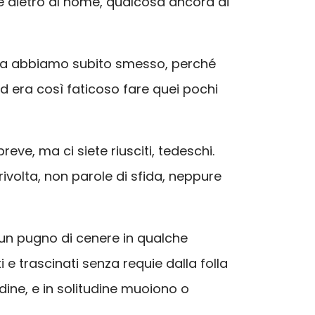
che dietro al nome, qualcosa ancora di
; ma abbiamo subito smesso, perché
 Ed era così faticoso fare quei pochi
eve, ma ci siete riusciti, tedeschi.
 rivolta, non parole di sfida, neppure
 un pugno di cenere in qualche
e trascinati senza requie dalla folla
dine, e in solitudine muoiono o