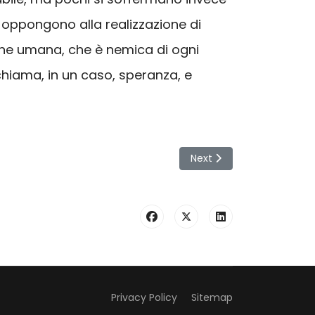
i oppongono alla realizzazione di
one umana, che è nemica di ogni
 chiama, in un caso, speranza, e
Next article: Un grande uo
Next
Privacy Policy
Sitemap