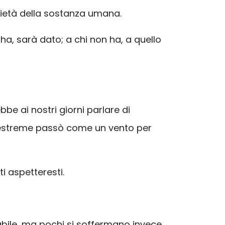
rietà della sostanza umana.
 ha, sarà dato; a chi non ha, a quello
be ai nostri giorni parlare di
ità estreme passò come un vento per
i aspetteresti.
zzabile, ma pochi si soffermano invece