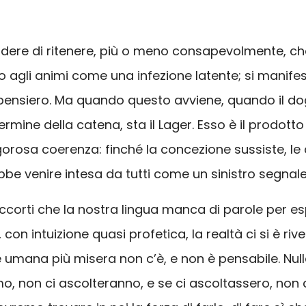
cadere di ritenere, più o meno consapevolmente, che
agli animi come una infezione latente; si manifesta
 di pensiero. Ma quando questo avviene, quando il
 termine della catena, sta il Lager. Esso è il prodo
orosa coerenza: finché la concezione sussiste, l
bbe venire intesa da tutti come un sinistro segnale 
accorti che la nostra lingua manca di parole per e
on intuizione quasi profetica, la realtà ci si è rive
umana più misera non c’è, e non è pensabile. Nulla p
emo, non ci ascolteranno, e se ci ascoltassero, non