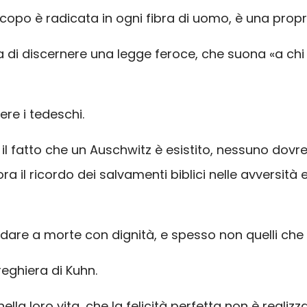
scopo è radicata in ogni fibra di uomo, è una prop
lta di discernere una legge feroce, che suona «a chi
re i tedeschi.
il fatto che un Auschwitz è esistito, nessuno dovreb
ora il ricordo dei salvamenti biblici nelle avvers
are a morte con dignità, e spesso non quelli che t
preghiera di Kuhn.
lla loro vita, che la felicità perfetta non è reali