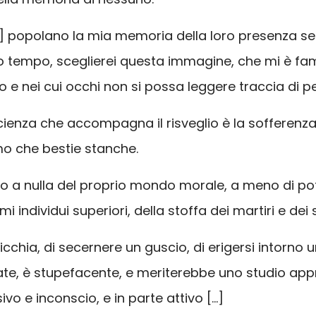
witz] popolano la mia memoria della loro presenza s
o tempo, sceglierei questa immagine, che mi è fam
lto e nei cui occhi non si possa leggere traccia di p
ienza che accompagna il risveglio è la sofferenza
mo che bestie stanche.
o a nulla del proprio mondo morale, a meno di poten
individui superiori, della stoffa dei martiri e dei s
cchia, di secernere un guscio, di erigersi intorno u
, è stupefacente, e meriterebbe uno studio approf
vo e inconscio, e in parte attivo […]