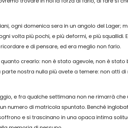
vremo trovare in noi la forza di farlo, di fare sì 
aliani, ogni domenica sera in un angolo del Lager
ogni volta più pochi, e più deformi, e più squallidi.
i ricordare e di pensare, ed era meglio non farlo.
i quanto crearlo: non è stato agevole, non è stato br
a parte nostra nulla più avete a temere: non atti di
saggio, e fra qualche settimana non ne rimarrà che
un numero di matricola spuntato. Benché inglobati 
 soffrono e si trascinano in una opaca intima solitu
ella memoria di nessuno.